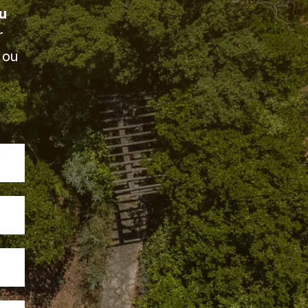
u
r
ou